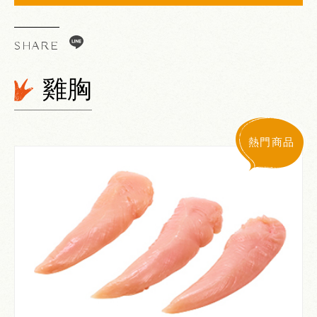
SHARE
Line
雞胸