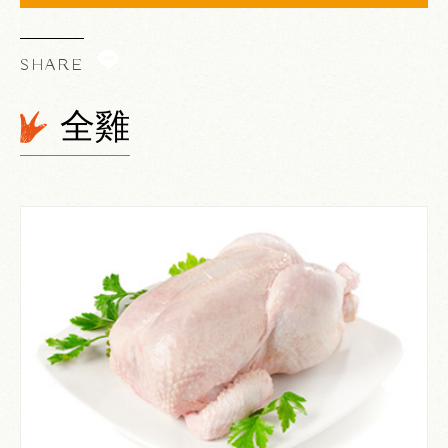
SHARE
Line
全雞